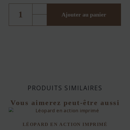
quantité
de
Logo
Ajouter au panier
Forces
canadiennes
brodé
PRODUITS SIMILAIRES
Vous aimerez peut-être aussi
LÉOPARD EN ACTION IMPRIMÉ