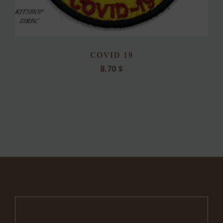
du
produit
COVID 19
8.70
$