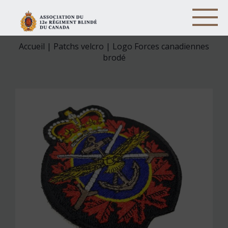
Accueil
|
Patchs velcro
| Logo Forces canadiennes
brodé