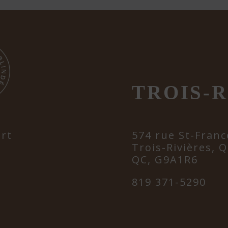
TROIS-R
ert
574 rue St-Franc
Trois-Rivières, 
QC, G9A1R6
819 371-5290