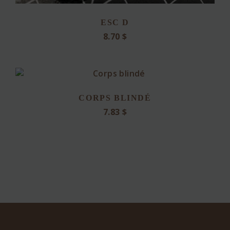
ESC D
8.70
$
CORPS BLINDÉ
7.83
$