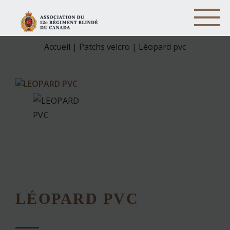
Accueil
|
Patchs velcro
| Léopard pvc
LÉOPARD PVC