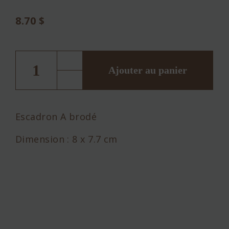
8.70
$
quantité
de
ESC
Ajouter au panier
A
Escadron A brodé
Dimension : 8 x 7.7 cm