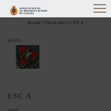
Accueil
|
Patchs velcro
| ESC A
ESC A