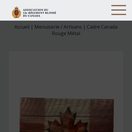
Accueil
|
Menuiserie / Artisans
| Cadre Canada
Rouge Métal