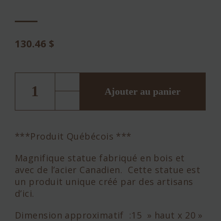
130.46
$
quantité
de
Statue
Ajouter au panier
Leo
***Produit Québécois ***
Magnifique statue fabriqué en bois et
avec de l’acier Canadien. Cette statue est
un produit unique créé par des artisans
d’ici.
Dimension approximatif :15 » haut x 20 »