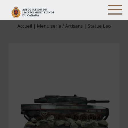
Accueil
|
Menuiserie / Artisans
| Statue Leo