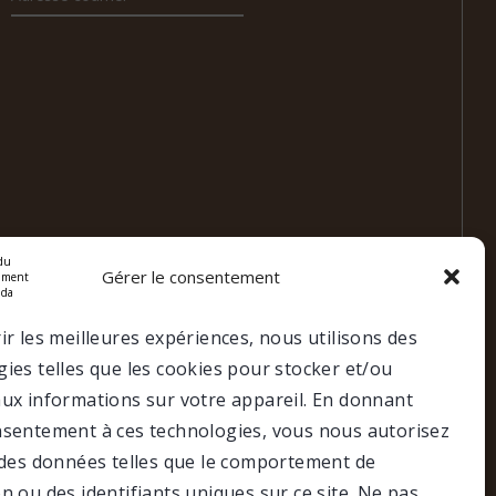
Gérer le consentement
ir les meilleures expériences, nous utilisons des
ies telles que les cookies pour stocker et/ou
aux informations sur votre appareil. En donnant
nsentement à ces technologies, vous nous autorisez
r des données telles que le comportement de
Faire un don
Portail membre
n ou des identifiants uniques sur ce site. Ne pas