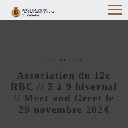
2 DÉCEMBRE 2024
Association du 12e
RBC // 5 à 9 hivernal
// Meet and Greet le
29 novembre 2024