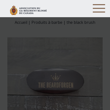
Accueil
|
Produits à barbe
| the black brush