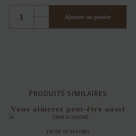
quantité
de
the
Ajouter au panier
black
brush
PRODUITS SIMILAIRES
Vous aimerez peut-être aussi
TRIM SCISSORS