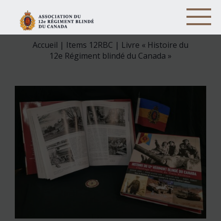
Accueil
|
Items 12RBC
| Livre « Histoire du
12e Régiment blindé du Canada »