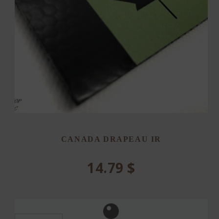
CANADA DRAPEAU IR
14.79
$
Ce
produit