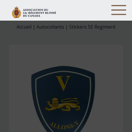
Accueil
|
Autocollants
| Stickers 5E Regiment