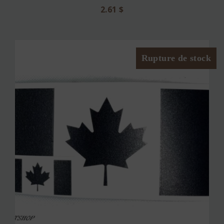
2.61
$
Rupture de stock