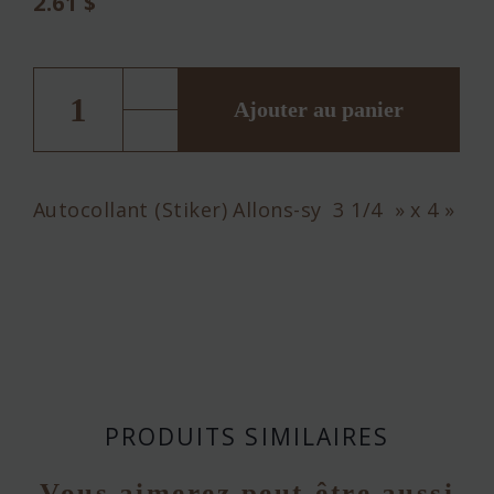
2.61
$
quantité
de
Stickers
Ajouter au panier
5E
Regiment
Autocollant (Stiker) Allons-sy 3 1/4 » x 4 »
PRODUITS SIMILAIRES
Vous aimerez peut-être aussi