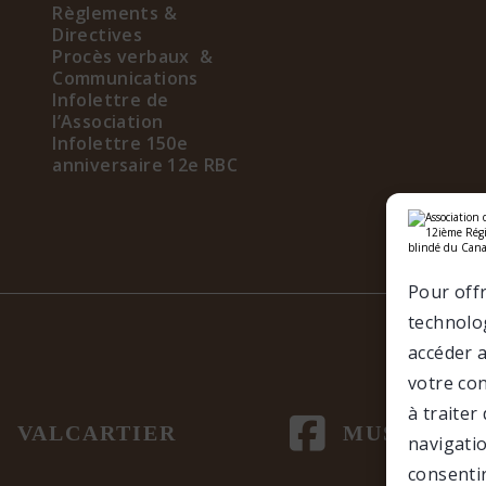
Règlements &
Directives
Procès verbaux &
Communications
Infolettre de
l’Association
Infolettre 150e
anniversaire 12e RBC
Pour offr
technolog
accéder 
votre co
à traite
VALCARTIER
MUSÉE
navigatio
consenti