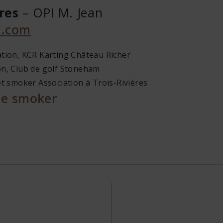
res
– OPI M. Jean
l.com
ation, KCR Karting Château Richer
on, Club de golf Stoneham
et smoker Association à Trois-Rivières
le smoker