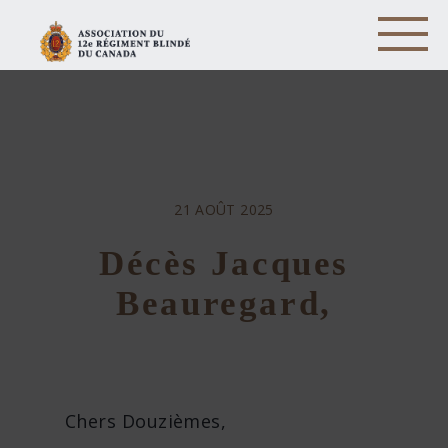
21 AOÛT 2025
Décès Jacques
Beauregard,
Chers Douzièmes,