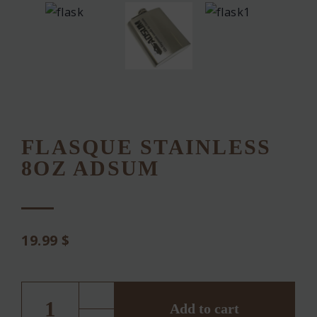
FLASQUE STAINLESS
8OZ ADSUM
19.99
$
Flasque
Stainless
8oz
Add to cart
Adsum