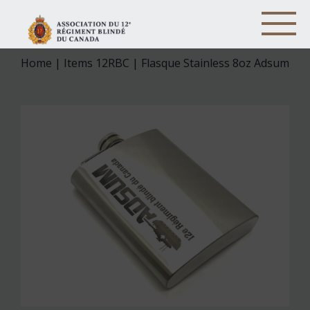
Home
|
Items 12RBC
| Flasque Stainless 8oz Adsum